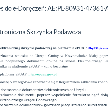
s do e-Doręczeń: AE:PL-80931-47361
troniczna Skrzynka Podawcza
lektronicznej skrzynki podawczej na platformie ePUAP
8hy038qtcv/s
złożenia wniosku do Urzędu Gminy w Krzynowłodze Małej poprzez
nie podpisanego dokumentu on-line na stronie Elektronicznego U
nika na platformie ePUAP - konto bezpłatne
 platformy ePUAP:
http://epuap.gov.pl
proszę o szczegółowe zapoznanie się z Regulaminem zakładania kont n
dostarczania dokumentów elektronicznych do Urzędu:
rzekazanie dokumentu poprzez wypełnienie formularza bądź dołą
lektronicznego Urzędu Podawczego;
ostarczenie dokumentów w godzinach pracy urzędu do
s
ekretariatu