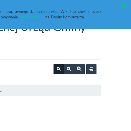
Przycisk wyszukaj duży
Szukaj
nia poprawnego działania serwisu. W każdej chwili możesz
echowywanie
plików cookies
na Twoim komputerze.
cznej Urząd Gminy
za