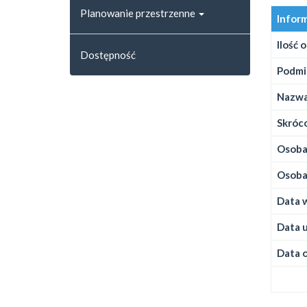
Planowanie przestrzenne
Infor
Ilość 
Dostępność
Podmi
Nazwa
Skróco
Osoba,
Osoba,
Data w
Data u
Data o