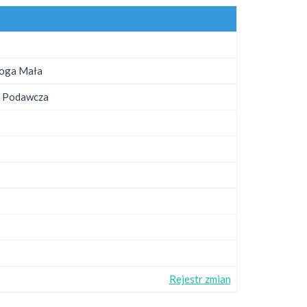
łoga Mała
a Podawcza
Rejestr zmian