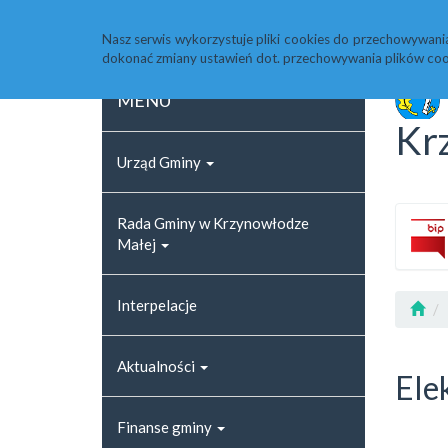
Strona główna
Rejestr zmian
Archiwum
Nasz serwis wykorzystuje pliki cookies do przechowywani
dokonać zmiany ustawień dot. przechowywania plików coo
MENU
Kr
Urząd Gminy
Rada Gminy w Krzynowłodze
Małej
Interpelacje
Aktualności
Ele
Finanse gminy