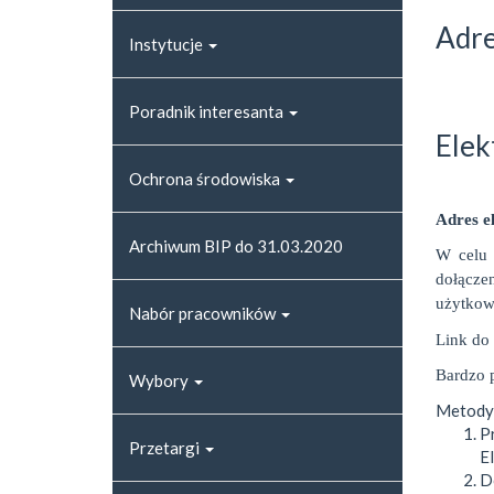
Adre
Instytucje
Poradnik interesanta
Elek
Ochrona środowiska
Adres e
Archiwum BIP do 31.03.2020
W celu 
dołącze
użytkow
Nabór pracowników
Link do
Bardzo 
Wybory
Metody 
P
Przetargi
E
D