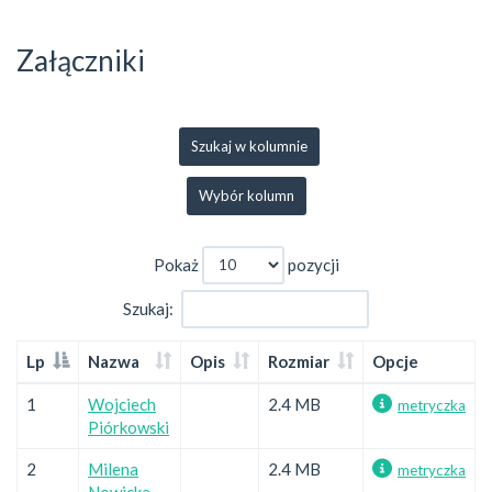
Załączniki
Szukaj w kolumnie
Wybór kolumn
Pokaż
pozycji
Szukaj:
Lp
Nazwa
Opis
Rozmiar
Opcje
1
Wojciech
2.4 MB
metryczka
Piórkowski
2
Milena
2.4 MB
metryczka
Nowicka