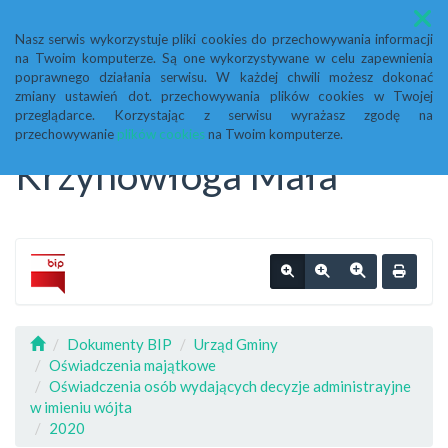
Menu
Nasz serwis wykorzystuje pliki cookies do przechowywania informacji
na Twoim komputerze. Są one wykorzystywane w celu zapewnienia
Biuletyn Informacji
poprawnego działania serwisu. W każdej chwili możesz dokonać
zmiany ustawień dot. przechowywania plików cookies w Twojej
przeglądarce. Korzystając z serwisu wyrażasz zgodę na
Publicznej Urząd Gminy
przechowywanie
plików cookies
na Twoim komputerze.
Krzynowłoga Mała
Dokumenty BIP
Urząd Gminy
Oświadczenia majątkowe
Oświadczenia osób wydających decyzje administrayjne
w imieniu wójta
2020