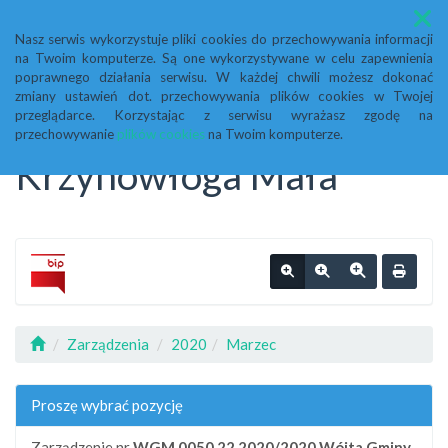
Menu
Nasz serwis wykorzystuje pliki cookies do przechowywania informacji
na Twoim komputerze. Są one wykorzystywane w celu zapewnienia
Biuletyn Informacji
poprawnego działania serwisu. W każdej chwili możesz dokonać
zmiany ustawień dot. przechowywania plików cookies w Twojej
przeglądarce. Korzystając z serwisu wyrażasz zgodę na
Publicznej Urząd Gminy
przechowywanie
plików cookies
na Twoim komputerze.
Krzynowłoga Mała
Zarządzenia
2020
Marzec
Proszę wybrać pozycję
Zarządzenie nr
WGM.0050.22.2020/2020
Wójta Gminy