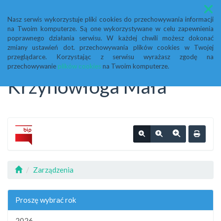
Menu
Nasz serwis wykorzystuje pliki cookies do przechowywania informacji
na Twoim komputerze. Są one wykorzystywane w celu zapewnienia
Biuletyn Informacji
poprawnego działania serwisu. W każdej chwili możesz dokonać
zmiany ustawień dot. przechowywania plików cookies w Twojej
przeglądarce. Korzystając z serwisu wyrażasz zgodę na
Publicznej Urząd Gminy
przechowywanie
plików cookies
na Twoim komputerze.
Krzynowłoga Mała
Zarządzenia
Proszę wybrać rok
2026