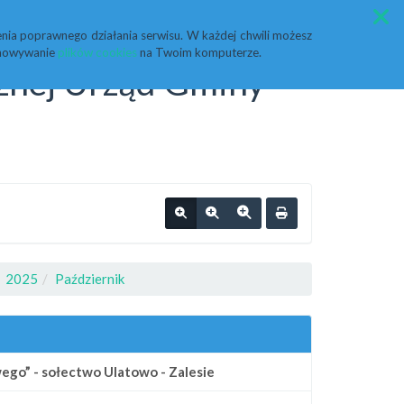
Przycisk wyszukaj duży
Szukaj
nia poprawnego działania serwisu. W każdej chwili możesz
echowywanie
plików cookies
na Twoim komputerze.
cznej Urząd Gminy
2025
Październik
go” - sołectwo Ulatowo - Zalesie