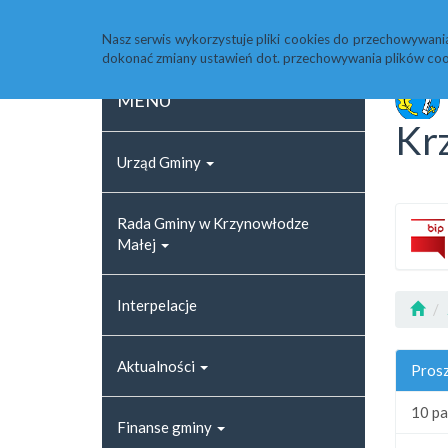
Strona główna
Rejestr zmian
Archiwum
Nasz serwis wykorzystuje pliki cookies do przechowywani
dokonać zmiany ustawień dot. przechowywania plików coo
MENU
Kr
Urząd Gminy
Rada Gminy w Krzynowłodze
Małej
Interpelacje
Aktualności
Prosz
10 pa
Finanse gminy