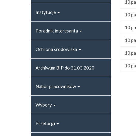
10 pa
Instytucje
10 pa
10 pa
Poradnik interesanta
10 pa
Ochrona środowiska
10 pa
10 pa
Archiwum BIP do 31.03.2020
Nabór pracowników
Wybory
Przetargi