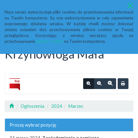
Menu
Nasz serwis wykorzystuje pliki cookies do przechowywania informacji
na Twoim komputerze. Są one wykorzystywane w celu zapewnienia
Biuletyn Informacji
poprawnego działania serwisu. W każdej chwili możesz dokonać
zmiany ustawień dot. przechowywania plików cookies w Twojej
przeglądarce. Korzystając z serwisu wyrażasz zgodę na
Publicznej Urząd Gminy
przechowywanie
plików cookies
na Twoim komputerze.
Krzynowłoga Mała
Ogłoszenia
2024
Marzec
Proszę wybrać pozycję
15 marca 2024,
Zawiadomienie o zamiarze