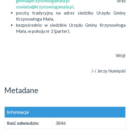
gmina@krzynowlogamala.pl
oraz
oswiata@krzynowlogamala.pl
,
pocztą tradycyjną na adres siedziby Urzędu Gminy
Krzynowłoga Mała,
bezpośrednio w siedzibie Urzędu Gminy Krzynowłoga
Mała, w pokoju nr 2 (parter).
Wójt
/-/ Jerzy Humięcki
Metadane
Informacje
Ilość odwiedzin:
3846