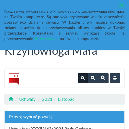
Menu
Nasz serwis wykorzystuje pliki cookies do przechowywania informacji
na Twoim komputerze. Są one wykorzystywane w celu zapewnienia
Biuletyn Informacji
poprawnego działania serwisu. W każdej chwili możesz dokonać
zmiany ustawień dot. przechowywania plików cookies w Twojej
przeglądarce. Korzystając z serwisu wyrażasz zgodę na
Publicznej Urząd Gminy
przechowywanie
plików cookies
na Twoim komputerze.
Krzynowłoga Mała
Uchwały
2021
Listopad
Proszę wybrać pozycję
Uchwała nr
XXXII/163/2021
Rady Gminy w