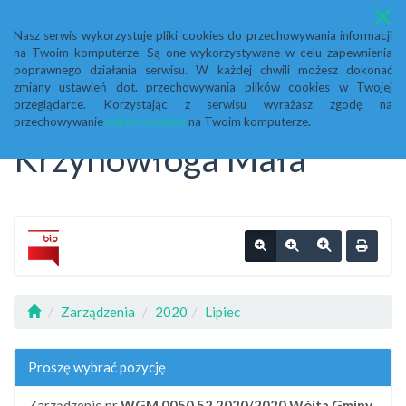
Menu
Nasz serwis wykorzystuje pliki cookies do przechowywania informacji
na Twoim komputerze. Są one wykorzystywane w celu zapewnienia
Biuletyn Informacji
poprawnego działania serwisu. W każdej chwili możesz dokonać
zmiany ustawień dot. przechowywania plików cookies w Twojej
przeglądarce. Korzystając z serwisu wyrażasz zgodę na
Publicznej Urząd Gminy
przechowywanie
plików cookies
na Twoim komputerze.
Krzynowłoga Mała
Zarządzenia
2020
Lipiec
Proszę wybrać pozycję
Zarządzenie nr
WGM.0050.52.2020/2020
Wójta Gminy