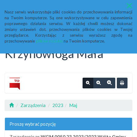
Menu
Nasz serwis wykorzystuje pliki cookies do przechowywania informacji
na Twoim komputerze. Są one wykorzystywane w celu zapewnienia
Biuletyn Informacji
poprawnego działania serwisu. W każdej chwili możesz dokonać
zmiany ustawień dot. przechowywania plików cookies w Twojej
przeglądarce. Korzystając z serwisu wyrażasz zgodę na
Publicznej Urząd Gminy
przechowywanie
plików cookies
na Twoim komputerze.
Krzynowłoga Mała
Zarządzenia
2023
Maj
Proszę wybrać pozycję
Zarządzenie nr
WGM.0050.23.2023/2023
Wójta Gminy