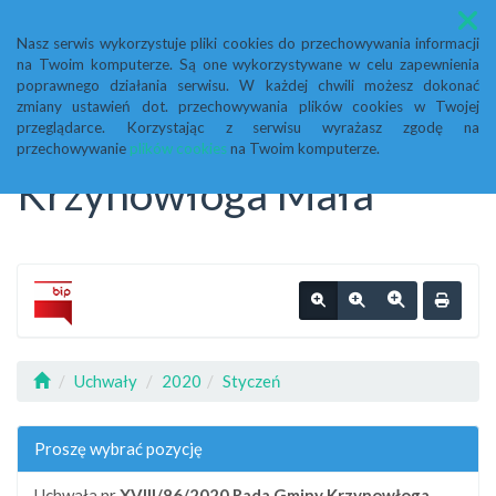
Menu
Nasz serwis wykorzystuje pliki cookies do przechowywania informacji
na Twoim komputerze. Są one wykorzystywane w celu zapewnienia
Biuletyn Informacji
poprawnego działania serwisu. W każdej chwili możesz dokonać
zmiany ustawień dot. przechowywania plików cookies w Twojej
przeglądarce. Korzystając z serwisu wyrażasz zgodę na
Publicznej Urząd Gminy
przechowywanie
plików cookies
na Twoim komputerze.
Krzynowłoga Mała
Uchwały
2020
Styczeń
Proszę wybrać pozycję
Uchwała nr
XVIII/86/2020
Rada Gminy Krzynowłoga