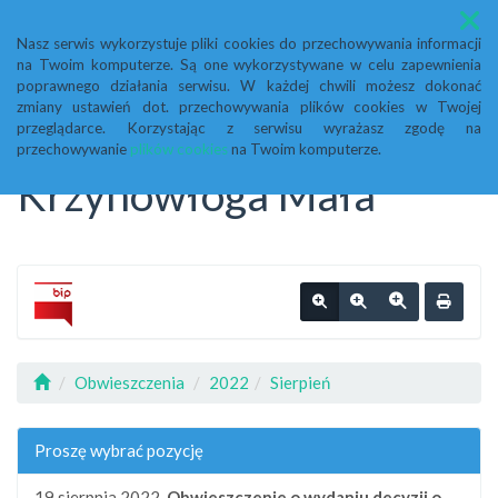
Menu
Nasz serwis wykorzystuje pliki cookies do przechowywania informacji
na Twoim komputerze. Są one wykorzystywane w celu zapewnienia
Biuletyn Informacji
poprawnego działania serwisu. W każdej chwili możesz dokonać
zmiany ustawień dot. przechowywania plików cookies w Twojej
przeglądarce. Korzystając z serwisu wyrażasz zgodę na
Publicznej Urząd Gminy
przechowywanie
plików cookies
na Twoim komputerze.
Krzynowłoga Mała
Obwieszczenia
2022
Sierpień
Proszę wybrać pozycję
19 sierpnia 2022,
Obwieszczenie o wydaniu decyzji o