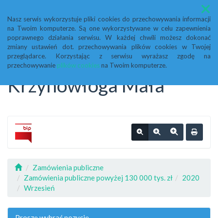
Menu
Nasz serwis wykorzystuje pliki cookies do przechowywania informacji
na Twoim komputerze. Są one wykorzystywane w celu zapewnienia
Biuletyn Informacji
poprawnego działania serwisu. W każdej chwili możesz dokonać
zmiany ustawień dot. przechowywania plików cookies w Twojej
przeglądarce. Korzystając z serwisu wyrażasz zgodę na
Publicznej Urząd Gminy
przechowywanie
plików cookies
na Twoim komputerze.
Krzynowłoga Mała
Zamówienia publiczne
Zamówienia publiczne powyżej 130 000 tys. zł
2020
Wrzesień
Proszę wybrać pozycję