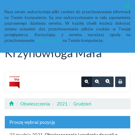
Menu
Nasz serwis wykorzystuje pliki cookies do przechowywania informacji
na Twoim komputerze. Są one wykorzystywane w celu zapewnienia
Biuletyn Informacji
poprawnego działania serwisu. W każdej chwili możesz dokonać
zmiany ustawień dot. przechowywania plików cookies w Twojej
przeglądarce. Korzystając z serwisu wyrażasz zgodę na
Publicznej Urząd Gminy
przechowywanie
plików cookies
na Twoim komputerze.
Krzynowłoga Mała
Obwieszczenia
2021
Grudzień
Proszę wybrać pozycję
23 grudnia 2021,
Obwieszczenie i wydaniu decyzji o