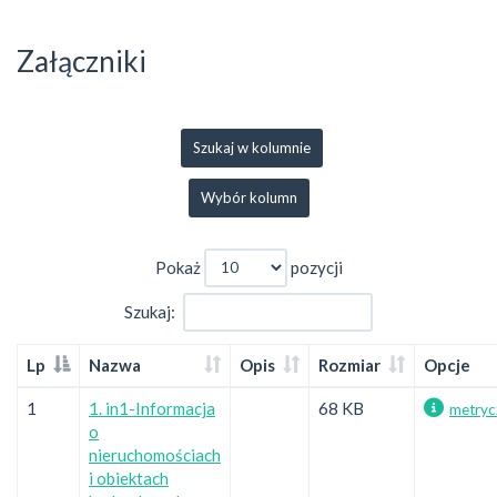
Załączniki
Szukaj w kolumnie
Wybór kolumn
Pokaż
pozycji
Szukaj:
Lp
Nazwa
Opis
Rozmiar
Opcje
1
1. in1-Informacja
68 KB
metryc
o
nieruchomościach
i obiektach