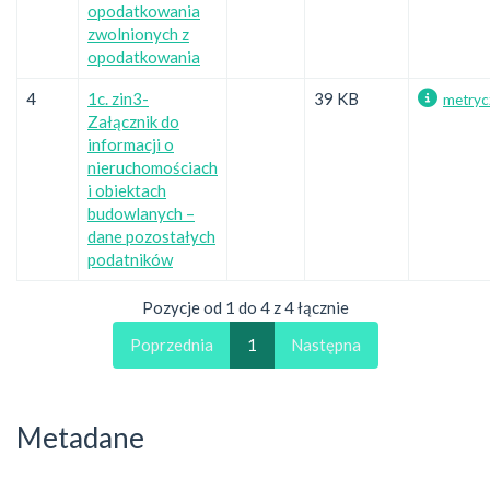
opodatkowania
zwolnionych z
opodatkowania
4
1c. zin3-
39 KB
metryc
Załącznik do
informacji o
nieruchomościach
i obiektach
budowlanych –
dane pozostałych
podatników
Pozycje od 1 do 4 z 4 łącznie
Poprzednia
1
Następna
Metadane