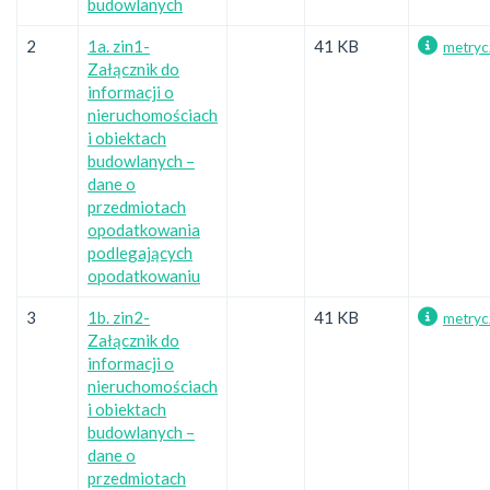
budowlanych
2
1a. zin1-
41 KB
metryc
Załącznik do
informacji o
nieruchomościach
i obiektach
budowlanych –
dane o
przedmiotach
opodatkowania
podlegających
opodatkowaniu
3
1b. zin2-
41 KB
metryc
Załącznik do
informacji o
nieruchomościach
i obiektach
budowlanych –
dane o
przedmiotach