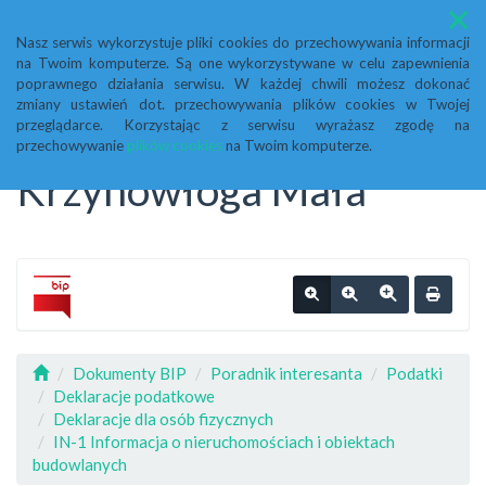
Menu
Nasz serwis wykorzystuje pliki cookies do przechowywania informacji
na Twoim komputerze. Są one wykorzystywane w celu zapewnienia
Biuletyn Informacji
poprawnego działania serwisu. W każdej chwili możesz dokonać
zmiany ustawień dot. przechowywania plików cookies w Twojej
przeglądarce. Korzystając z serwisu wyrażasz zgodę na
Publicznej Urząd Gminy
przechowywanie
plików cookies
na Twoim komputerze.
Krzynowłoga Mała
Dokumenty BIP
Poradnik interesanta
Podatki
Deklaracje podatkowe
Deklaracje dla osób fizycznych
IN-1 Informacja o nieruchomościach i obiektach
budowlanych