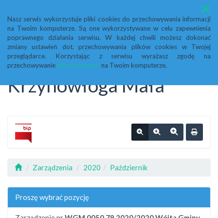
Menu
Nasz serwis wykorzystuje pliki cookies do przechowywania informacji
na Twoim komputerze. Są one wykorzystywane w celu zapewnienia
Biuletyn Informacji
poprawnego działania serwisu. W każdej chwili możesz dokonać
zmiany ustawień dot. przechowywania plików cookies w Twojej
przeglądarce. Korzystając z serwisu wyrażasz zgodę na
Publicznej Urząd Gminy
przechowywanie
plików cookies
na Twoim komputerze.
Krzynowłoga Mała
Zarządzenia
2020
Październik
Proszę wybrać pozycję
Zarządzenie nr
WGM.0050.79.2020/2020
Wójta Gminy