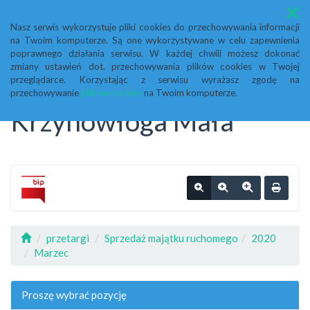
Menu
Nasz serwis wykorzystuje pliki cookies do przechowywania informacji
na Twoim komputerze. Są one wykorzystywane w celu zapewnienia
Biuletyn Informacji
poprawnego działania serwisu. W każdej chwili możesz dokonać
zmiany ustawień dot. przechowywania plików cookies w Twojej
przeglądarce. Korzystając z serwisu wyrażasz zgodę na
Publicznej Urząd Gminy
przechowywanie
plików cookies
na Twoim komputerze.
Krzynowłoga Mała
przetargi
Sprzedaż majątku ruchomego
2020
Marzec
Proszę wybrać pozycję