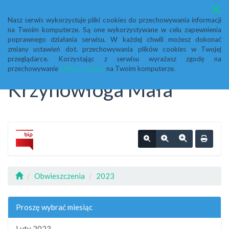
Menu
Nasz serwis wykorzystuje pliki cookies do przechowywania informacji
na Twoim komputerze. Są one wykorzystywane w celu zapewnienia
Biuletyn Informacji
poprawnego działania serwisu. W każdej chwili możesz dokonać
zmiany ustawień dot. przechowywania plików cookies w Twojej
przeglądarce. Korzystając z serwisu wyrażasz zgodę na
Publicznej Urząd Gminy
przechowywanie
plików cookies
na Twoim komputerze.
Krzynowłoga Mała
Obwieszczenia
2023
Proszę wybrać miesiąc
Luty 2023