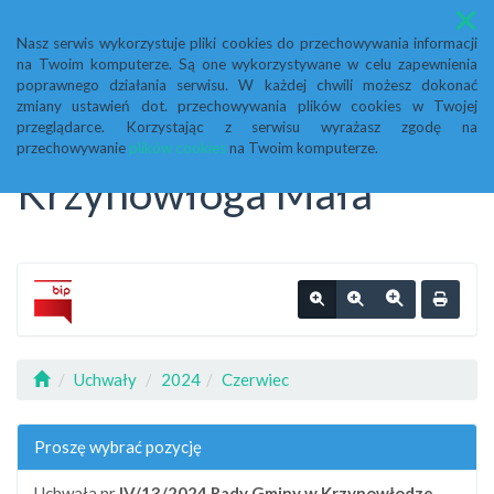
Menu
Nasz serwis wykorzystuje pliki cookies do przechowywania informacji
na Twoim komputerze. Są one wykorzystywane w celu zapewnienia
Biuletyn Informacji
poprawnego działania serwisu. W każdej chwili możesz dokonać
zmiany ustawień dot. przechowywania plików cookies w Twojej
przeglądarce. Korzystając z serwisu wyrażasz zgodę na
Publicznej Urząd Gminy
przechowywanie
plików cookies
na Twoim komputerze.
Krzynowłoga Mała
Uchwały
2024
Czerwiec
Proszę wybrać pozycję
Uchwała nr
IV/13/2024
Rady Gminy w Krzynowłodze