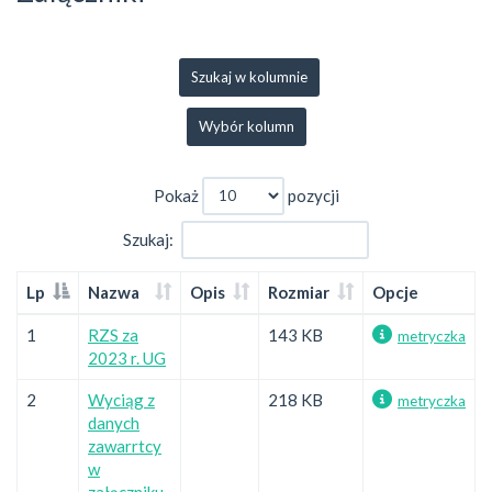
Szukaj w kolumnie
Wybór kolumn
Pokaż
pozycji
Szukaj:
Lp
Nazwa
Opis
Rozmiar
Opcje
1
RZS za
143 KB
metryczka
2023 r. UG
2
Wyciąg z
218 KB
metryczka
danych
zawarrtcy
w
załączniku