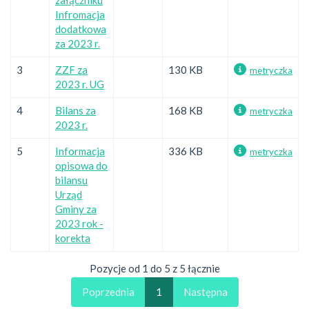
Infromacja
dodatkowa
za 2023 r.
3
ZZF za
130 KB
metryczka
2023 r. UG
4
Bilans za
168 KB
metryczka
2023 r.
5
Informacja
336 KB
metryczka
opisowa do
bilansu
Urząd
Gminy za
2023 rok -
korekta
Pozycje od 1 do 5 z 5 łącznie
Poprzednia
1
Następna