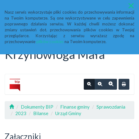
Menu
Nasz serwis wykorzystuje pliki cookies do przechowywania informacji
na Twoim komputerze. Są one wykorzystywane w celu zapewnienia
Biuletyn Informacji
poprawnego działania serwisu. W każdej chwili możesz dokonać
zmiany ustawień dot. przechowywania plików cookies w Twojej
przeglądarce. Korzystając z serwisu wyrażasz zgodę na
Publicznej Urząd Gminy
przechowywanie
plików cookies
na Twoim komputerze.
Krzynowłoga Mała
Dokumenty BIP
Finanse gminy
Sprawozdania
2023
Bilanse
Urząd Gminy
Załączniki