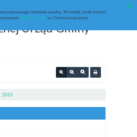
Przycisk wyszukaj duży
Szukaj
nia poprawnego działania serwisu. W każdej chwili możesz
echowywanie
plików cookies
na Twoim komputerze.
cznej Urząd Gminy
2025