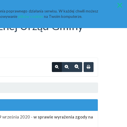
Przycisk wyszukaj duży
Szukaj
nia poprawnego działania serwisu. W każdej chwili możesz
echowywanie
plików cookies
na Twoim komputerze.
cznej Urząd Gminy
9 września 2020 -
w sprawie wyrażenia zgody na