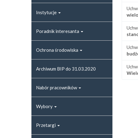
Uchw
Instytucje
wiel
Uchw
Poradnik interesanta
stan
Uchw
Ochrona środowiska
budż
Uchw
Archiwum BIP do 31.03.2020
Wiel
Nabór pracowników
Wybory
Przetargi