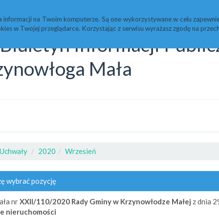
Statystyki
Redakcja
a informacji na Twoim komputerze. Są one wykorzystywane w celu zapewnie
kies w Twojej przeglądarce. Korzystając z serwisu wyrażasz zgodę na prz
Biuletyn Informacji Publi
zynowłoga Mała
Uchwały
2020
Wrzesień
ę wybrać pozycję
ała nr
XXII/110/2020
Rady Gminy w Krzynowłodze Małej
z dnia 2
ie nieruchomości