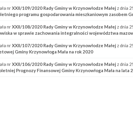
ała nr
XXII/109/2020
Rady Gminy w Krzynowłodze Małej
z dnia 2
oletniego programu gospodarowania mieszkaniowym zasobem Gm
ała nr
XXII/108/2020
Rady Gminy w Krzynowłodze Małej
z dnia 2
owiska w sprawie zachowania integralności województwa mazo
ała nr
XXII/107/2020
Rady Gminy w Krzynowłodze Małej
z dnia 2
etowej Gminy Krzynowłoga Mała na rok 2020
ała nr
XXII/106/2020
Rady Gminy w Krzynowłodze Małej
z dnia 2
oletniej Prognozy Finansowej Gminy Krzynowłoga Mała na lata