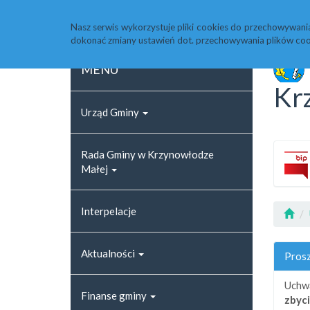
Strona główna
Rejestr zmian
Archiwum
Nasz serwis wykorzystuje pliki cookies do przechowywani
dokonać zmiany ustawień dot. przechowywania plików coo
MENU
Kr
Urząd Gminy
Rada Gminy w Krzynowłodze
Małej
Interpelacje
Aktualności
Prosz
Uchw
Finanse gminy
zbyc