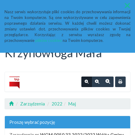
Menu
Nasz serwis wykorzystuje pliki cookies do przechowywania informacji
na Twoim komputerze. Są one wykorzystywane w celu zapewnienia
Biuletyn Informacji
poprawnego działania serwisu. W każdej chwili możesz dokonać
zmiany ustawień dot. przechowywania plików cookies w Twojej
przeglądarce. Korzystając z serwisu wyrażasz zgodę na
Publicznej Urząd Gminy
przechowywanie
plików cookies
na Twoim komputerze.
Krzynowłoga Mała
Zarządzenia
2022
Maj
Proszę wybrać pozycję
Zarządzenie nr
WGM.0050.33.2022/2022
Wójta Gminy