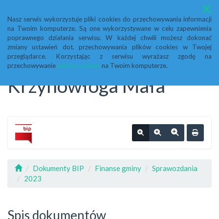
Menu
Nasz serwis wykorzystuje pliki cookies do przechowywania informacji
na Twoim komputerze. Są one wykorzystywane w celu zapewnienia
Biuletyn Informacji
poprawnego działania serwisu. W każdej chwili możesz dokonać
zmiany ustawień dot. przechowywania plików cookies w Twojej
przeglądarce. Korzystając z serwisu wyrażasz zgodę na
Publicznej Urząd Gminy
przechowywanie
plików cookies
na Twoim komputerze.
Krzynowłoga Mała
Dokumenty BIP
Finanse gminy
Sprawozdania
2023
Spis dokumentów