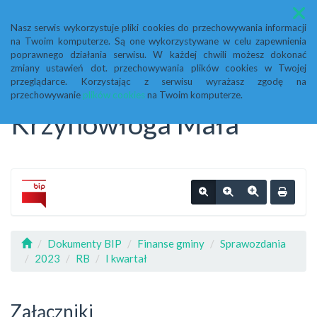
Menu
Nasz serwis wykorzystuje pliki cookies do przechowywania informacji
na Twoim komputerze. Są one wykorzystywane w celu zapewnienia
Biuletyn Informacji
poprawnego działania serwisu. W każdej chwili możesz dokonać
zmiany ustawień dot. przechowywania plików cookies w Twojej
przeglądarce. Korzystając z serwisu wyrażasz zgodę na
Publicznej Urząd Gminy
przechowywanie
plików cookies
na Twoim komputerze.
Krzynowłoga Mała
Dokumenty BIP
Finanse gminy
Sprawozdania
2023
RB
I kwartał
Załączniki