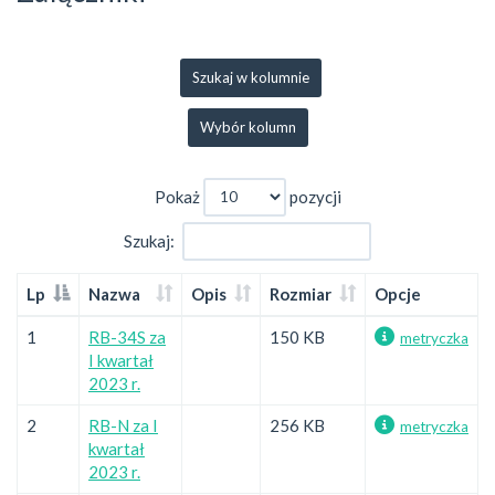
Szukaj w kolumnie
Wybór kolumn
Pokaż
pozycji
Szukaj:
Lp
Nazwa
Opis
Rozmiar
Opcje
1
RB-34S za
150 KB
metryczka
I kwartał
2023 r.
2
RB-N za I
256 KB
metryczka
kwartał
2023 r.