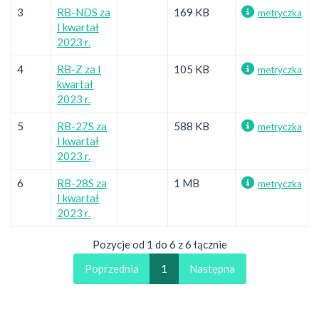
3
RB-NDS za
169 KB
metryczka
I kwartał
2023 r.
4
RB-Z za I
105 KB
metryczka
kwartał
2023 r.
5
RB-27S za
588 KB
metryczka
I kwartał
2023 r.
6
RB-28S za
1 MB
metryczka
I kwartał
2023 r.
Pozycje od 1 do 6 z 6 łącznie
Poprzednia
1
Następna