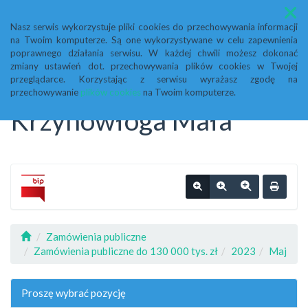
Menu
Nasz serwis wykorzystuje pliki cookies do przechowywania informacji
na Twoim komputerze. Są one wykorzystywane w celu zapewnienia
Biuletyn Informacji
poprawnego działania serwisu. W każdej chwili możesz dokonać
zmiany ustawień dot. przechowywania plików cookies w Twojej
przeglądarce. Korzystając z serwisu wyrażasz zgodę na
Publicznej Urząd Gminy
przechowywanie
plików cookies
na Twoim komputerze.
Krzynowłoga Mała
Zamówienia publiczne
Zamówienia publiczne do 130 000 tys. zł
2023
Maj
Proszę wybrać pozycję