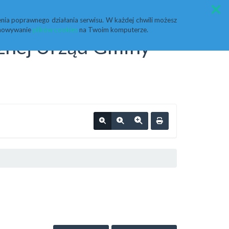
Przycisk wyszukaj duży
Szukaj
nia poprawnego działania serwisu. W każdej chwili możesz
echowywanie
plików cookies
na Twoim komputerze.
cznej Urząd Gminy