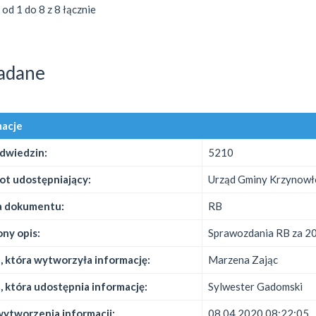
od 1 do 8 z 8 łącznie
adane
macje
odwiedzin:
5210
ot udostępniający:
Urząd Gminy Krzynow
 dokumentu:
RB
ny opis:
Sprawozdania RB za 2
 która wytworzyła informację:
Marzena Zając
 która udostępnia informację:
Sylwester Gadomski
ytworzenia informacji:
08.04.2020 08:22:05