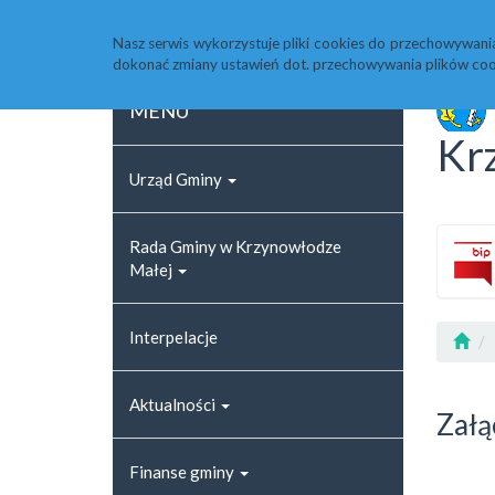
Strona główna
Rejestr zmian
Archiwum
Nasz serwis wykorzystuje pliki cookies do przechowywani
dokonać zmiany ustawień dot. przechowywania plików coo
MENU
Kr
Urząd Gminy
Rada Gminy w Krzynowłodze
Małej
Interpelacje
Aktualności
Załą
Finanse gminy