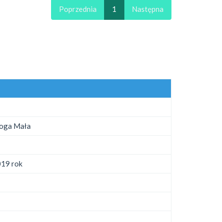
Poprzednia
1
Następna
łoga Mała
019 rok