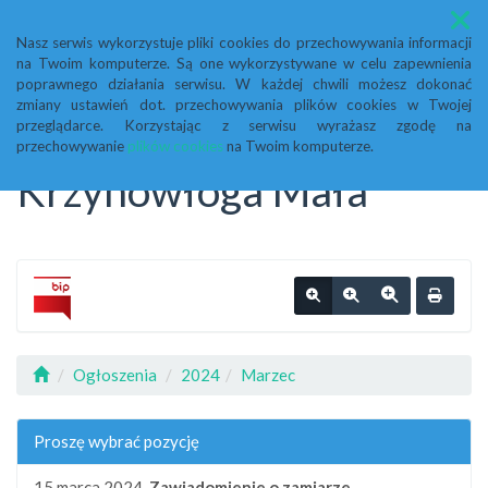
Menu
Nasz serwis wykorzystuje pliki cookies do przechowywania informacji
na Twoim komputerze. Są one wykorzystywane w celu zapewnienia
Biuletyn Informacji
poprawnego działania serwisu. W każdej chwili możesz dokonać
zmiany ustawień dot. przechowywania plików cookies w Twojej
przeglądarce. Korzystając z serwisu wyrażasz zgodę na
Publicznej Urząd Gminy
przechowywanie
plików cookies
na Twoim komputerze.
Krzynowłoga Mała
Ogłoszenia
2024
Marzec
Proszę wybrać pozycję
15 marca 2024,
Zawiadomienie o zamiarze