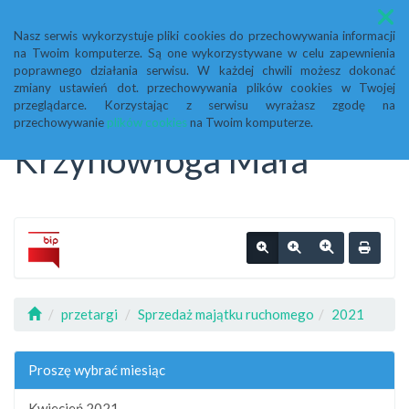
Menu
Nasz serwis wykorzystuje pliki cookies do przechowywania informacji
na Twoim komputerze. Są one wykorzystywane w celu zapewnienia
Biuletyn Informacji
poprawnego działania serwisu. W każdej chwili możesz dokonać
zmiany ustawień dot. przechowywania plików cookies w Twojej
przeglądarce. Korzystając z serwisu wyrażasz zgodę na
Publicznej Urząd Gminy
przechowywanie
plików cookies
na Twoim komputerze.
Krzynowłoga Mała
przetargi
Sprzedaż majątku ruchomego
2021
Proszę wybrać miesiąc
Kwiecień 2021