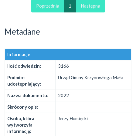
Poprzednia
1
Następna
Metadane
Informacje
Ilość odwiedzin:
3166
Podmiot
Urząd Gminy Krzynowłoga Mała
udostępniający:
Nazwa dokumentu:
2022
Skrócony opis:
Osoba, która
Jerzy Humięcki
wytworzyła
informację: