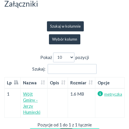
Załączniki
Szukaj w kolumnie
Wybór kolumn
Pokaż
pozycji
Szukaj:
Lp
Nazwa
Opis
Rozmiar
Opcje
1
Wójt
1.6 MB
metryczka
Gminy -
Jerzy
Humięcki
Pozycje od 1 do 1 z 1 łącznie