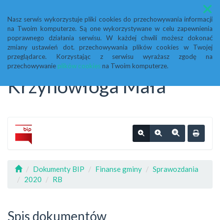
Menu
Nasz serwis wykorzystuje pliki cookies do przechowywania informacji
na Twoim komputerze. Są one wykorzystywane w celu zapewnienia
Biuletyn Informacji
poprawnego działania serwisu. W każdej chwili możesz dokonać
zmiany ustawień dot. przechowywania plików cookies w Twojej
przeglądarce. Korzystając z serwisu wyrażasz zgodę na
Publicznej Urząd Gminy
przechowywanie
plików cookies
na Twoim komputerze.
Krzynowłoga Mała
Dokumenty BIP
Finanse gminy
Sprawozdania
2020
RB
Spis dokumentów