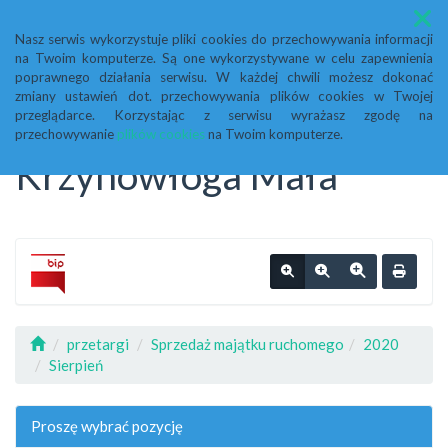
Menu
Nasz serwis wykorzystuje pliki cookies do przechowywania informacji
na Twoim komputerze. Są one wykorzystywane w celu zapewnienia
Biuletyn Informacji
poprawnego działania serwisu. W każdej chwili możesz dokonać
zmiany ustawień dot. przechowywania plików cookies w Twojej
przeglądarce. Korzystając z serwisu wyrażasz zgodę na
Publicznej Urząd Gminy
przechowywanie
plików cookies
na Twoim komputerze.
Krzynowłoga Mała
przetargi
Sprzedaż majątku ruchomego
2020
Sierpień
Proszę wybrać pozycję