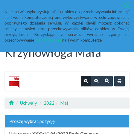
Menu
Nasz serwis wykorzystuje pliki cookies do przechowywania informacji
na Twoim komputerze. Są one wykorzystywane w celu zapewnienia
Biuletyn Informacji
poprawnego działania serwisu. W każdej chwili możesz dokonać
zmiany ustawień dot. przechowywania plików cookies w Twojej
przeglądarce. Korzystając z serwisu wyrażasz zgodę na
Publicznej Urząd Gminy
przechowywanie
plików cookies
na Twoim komputerze.
Krzynowłoga Mała
Uchwały
2022
Maj
Proszę wybrać pozycję
Uchwała nr
XXXVI/194/2022
Rady Gminy w