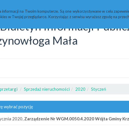
Statystyki
Redakcja
a informacji na Twoim komputerze. Są one wykorzystywane w celu zapewnie
kies w Twojej przeglądarce. Korzystając z serwisu wyrażasz zgodę na prz
Biuletyn Informacji Publi
zynowłoga Mała
przetargi
Sprzedaż nieruchomości
2020
Styczeń
ę wybrać pozycję
ycznia 2020,
Zarządzenie Nr WGM.0050.4.2020 Wójta Gminy Krzyn