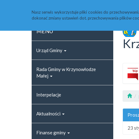
Strona główna
Rejestr zmian
Archiwum
Nasz serwis wykorzystuje pliki cookies do przechowywani
dokonać zmiany ustawień dot. przechowywania plików coo
MENU
Kr
Urząd Gminy
Rada Gminy w Krzynowłodze
Małej
Interpelacje
Aktualności
Prosz
23 st
Finanse gminy