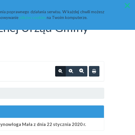
Przycisk wyszukaj duży
Szukaj
nia poprawnego działania serwisu. W każdej chwili możesz
echowywanie
plików cookies
na Twoim komputerze.
cznej Urząd Gminy
owłoga Mała z dnia 22 stycznia 2020 r.