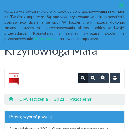
Menu
Nasz serwis wykorzystuje pliki cookies do przechowywania informacji
na Twoim komputerze. Są one wykorzystywane w celu zapewnienia
Biuletyn Informacji
poprawnego działania serwisu. W każdej chwili możesz dokonać
zmiany ustawień dot. przechowywania plików cookies w Twojej
przeglądarce. Korzystając z serwisu wyrażasz zgodę na
Publicznej Urząd Gminy
przechowywanie
plików cookies
na Twoim komputerze.
Krzynowłoga Mała
Obwieszczenia
2021
Październik
Proszę wybrać pozycję
21 października 2021,
Obwieszczenie o wszczęciu