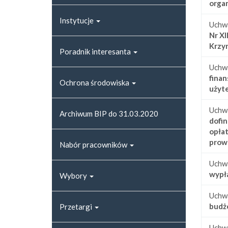
orga
Instytucje
Uchw
Nr XI
Krzy
Poradnik interesanta
Uchw
finan
Ochrona środowiska
użyte
Uchw
Archiwum BIP do 31.03.2020
dofi
opłat
prow
Nabór pracowników
Uchw
wypła
Wybory
Uchw
budż
Przetargi
Uchw