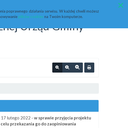
Przycisk wyszukaj duży
Szukaj
nia poprawnego działania serwisu. W każdej chwili możesz
echowywanie
plików cookies
na Twoim komputerze.
cznej Urząd Gminy
a 17 lutego 2022 -
w sprawie przyjęcia projektu
celu przekazania go do zaopiniowania