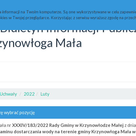
Statystyki
Redakcja
a informacji na Twoim komputerze. Są one wykorzystywane w celu zapewnie
kies w Twojej przeglądarce. Korzystając z serwisu wyrażasz zgodę na prz
Biuletyn Informacji Publi
zynowłoga Mała
Uchwały
2022
Luty
ę wybrać pozycję
ała nr
XXXIV/183/2022
Rady Gminy w Krzynowłodze Małej
z dni
aminu dostarczania wody na terenie gminy Krzynowłoga Mała w 