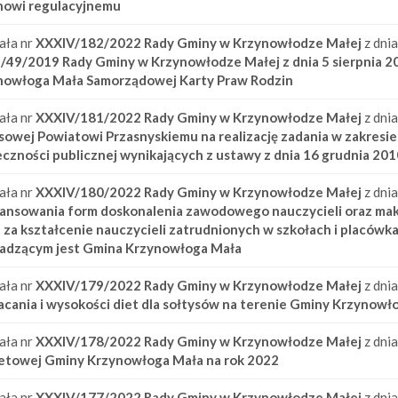
nowi regulacyjnemu
ała nr
XXXIV/182/2022
Rady Gminy w Krzynowłodze Małej
z dni
I/49/2019 Rady Gminy w Krzynowłodze Małej z dnia 5 sierpnia 20
nowłoga Mała Samorządowej Karty Praw Rodzin
ała nr
XXXIV/181/2022
Rady Gminy w Krzynowłodze Małej
z dni
sowej Powiatowi Przasnyskiemu na realizację zadania w zakre
czności publicznej wynikających z ustawy z dnia 16 grudnia 201
ała nr
XXXIV/180/2022
Rady Gminy w Krzynowłodze Małej
z dni
nansowania form doskonalenia zawodowego nauczycieli oraz ma
 za kształcenie nauczycieli zatrudnionych w szkołach i placów
adzącym jest Gmina Krzynowłoga Mała
ała nr
XXXIV/179/2022
Rady Gminy w Krzynowłodze Małej
z dni
cania i wysokości diet dla sołtysów na terenie Gminy Krzynowł
ała nr
XXXIV/178/2022
Rady Gminy w Krzynowłodze Małej
z dni
etowej Gminy Krzynowłoga Mała na rok 2022
ała nr
XXXIV/177/2022
Rady Gminy w Krzynowłodze Małej
z dni