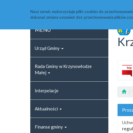
Strona główna
Rejestr zmian
Archiwum
Nasz serwis wykorzystuje pliki cookies do przechowywani
dokonać zmiany ustawień dot. przechowywania plików coo
MENU
Kr
Urząd Gminy
Rada Gminy w Krzynowłodze
Małej
Interpelacje
Aktualności
Prosz
Uchw
Finanse gminy
regul