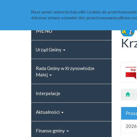
Strona główna
Rejestr zmian
Archiwum
Nasz serwis wykorzystuje pliki cookies do przechowywani
dokonać zmiany ustawień dot. przechowywania plików coo
MENU
Kr
Urząd Gminy
Rada Gminy w Krzynowłodze
Małej
Interpelacje
Aktualności
Prosz
2026
Finanse gminy