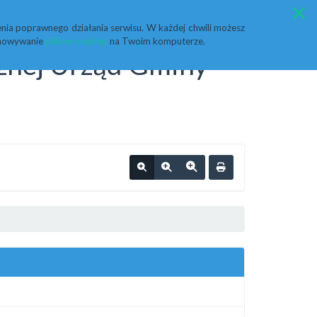
Przycisk wyszukaj duży
Szukaj
nia poprawnego działania serwisu. W każdej chwili możesz
echowywanie
plików cookies
na Twoim komputerze.
cznej Urząd Gminy