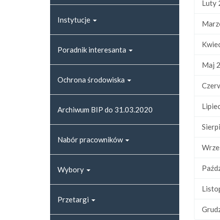
Luty
Instytucje
Marz
Kwie
Poradnik interesanta
Maj 
Ochrona środowiska
Czer
Lipie
Archiwum BIP do 31.03.2020
Sierp
Nabór pracowników
Wrze
Paźdz
Wybory
Listo
Przetargi
Grud