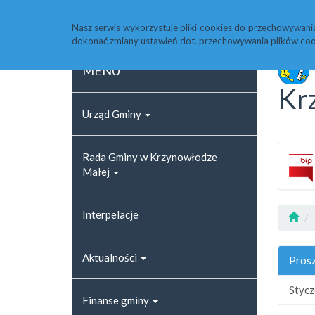
Strona główna
Rejestr zmian
Archiwum
Nasz serwis wykorzystuje pliki cookies do przechowywani
dokonać zmiany ustawień dot. przechowywania plików coo
MENU
Kr
Urząd Gminy
Rada Gminy w Krzynowłodze
Małej
Interpelacje
Aktualności
Prosz
Styc
Finanse gminy