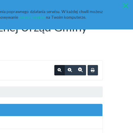
Przycisk wyszukaj duży
Szukaj
nia poprawnego działania serwisu. W każdej chwili możesz
echowywanie
plików cookies
na Twoim komputerze.
cznej Urząd Gminy