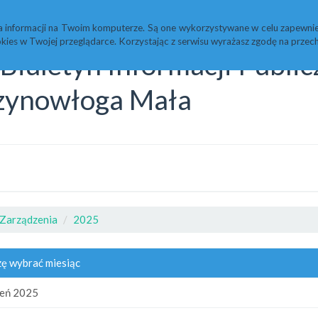
Statystyki
Redakcja
a informacji na Twoim komputerze. Są one wykorzystywane w celu zapewnie
kies w Twojej przeglądarce. Korzystając z serwisu wyrażasz zgodę na prz
Biuletyn Informacji Publi
zynowłoga Mała
Zarządzenia
2025
ę wybrać miesiąc
zeń 2025