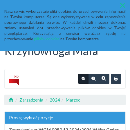
Menu
Nasz serwis wykorzystuje pliki cookies do przechowywania informacji
na Twoim komputerze. Są one wykorzystywane w celu zapewnienia
Biuletyn Informacji
poprawnego działania serwisu. W każdej chwili możesz dokonać
zmiany ustawień dot. przechowywania plików cookies w Twojej
przeglądarce. Korzystając z serwisu wyrażasz zgodę na
Publicznej Urząd Gminy
przechowywanie
plików cookies
na Twoim komputerze.
Krzynowłoga Mała
Zarządzenia
2024
Marzec
Proszę wybrać pozycję
Zarządzenie nr
WGM 0050.12.2024/2024
Wójta Gminy