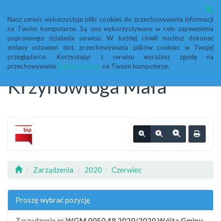
Menu
Nasz serwis wykorzystuje pliki cookies do przechowywania informacji
na Twoim komputerze. Są one wykorzystywane w celu zapewnienia
Biuletyn Informacji
poprawnego działania serwisu. W każdej chwili możesz dokonać
zmiany ustawień dot. przechowywania plików cookies w Twojej
przeglądarce. Korzystając z serwisu wyrażasz zgodę na
Publicznej Urząd Gminy
przechowywanie
plików cookies
na Twoim komputerze.
Krzynowłoga Mała
Zarządzenia
2020
Czerwiec
Proszę wybrać pozycję
Zarządzenie nr
WGM.0050.48.2020/2020
Wójta Gminy