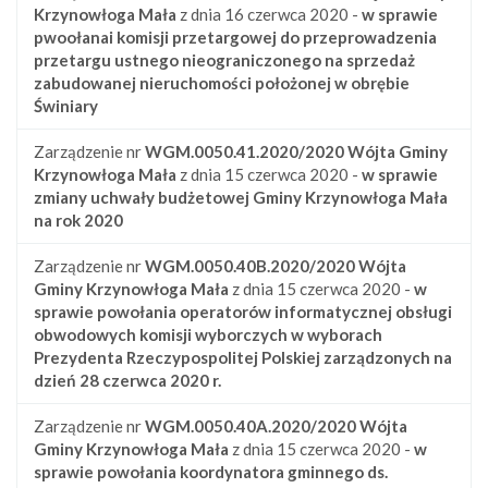
Krzynowłoga Mała
z dnia 16 czerwca 2020 -
w sprawie
pwoołanai komisji przetargowej do przeprowadzenia
przetargu ustnego nieograniczonego na sprzedaż
zabudowanej nieruchomości położonej w obrębie
Świniary
Zarządzenie nr
WGM.0050.41.2020/2020
Wójta Gminy
Krzynowłoga Mała
z dnia 15 czerwca 2020 -
w sprawie
zmiany uchwały budżetowej Gminy Krzynowłoga Mała
na rok 2020
Zarządzenie nr
WGM.0050.40B.2020/2020
Wójta
Gminy Krzynowłoga Mała
z dnia 15 czerwca 2020 -
w
sprawie powołania operatorów informatycznej obsługi
obwodowych komisji wyborczych w wyborach
Prezydenta Rzeczypospolitej Polskiej zarządzonych na
dzień 28 czerwca 2020 r.
Zarządzenie nr
WGM.0050.40A.2020/2020
Wójta
Gminy Krzynowłoga Mała
z dnia 15 czerwca 2020 -
w
sprawie powołania koordynatora gminnego ds.