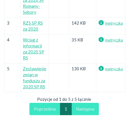
Romany-
Sebory
3
RZS SP RS
142 KB
metryczka
za 2020
4
Wciąg z
35 KB
metryczka
informacji
za 2020 SP
RS
5
Zestawienie
130 KB
metryczka
zmian w
funduszu za
2020 SP RS
Pozycje od 1 do 5 z 5 łącznie
Poprzednia
1
Następna