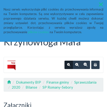
Menu
Nasz serwis wykorzystuje pliki cookies do przechowywania informacji
na Twoim komputerze. Są one wykorzystywane w celu zapewnienia
Biuletyn Informacji
poprawnego działania serwisu. W każdej chwili możesz dokonać
zmiany ustawień dot. przechowywania plików cookies w Twojej
przeglądarce. Korzystając z serwisu wyrażasz zgodę na
Publicznej Urząd Gminy
przechowywanie
plików cookies
na Twoim komputerze.
Krzynowłoga Mała
Dokumenty BIP
Finanse gminy
Sprawozdania
2020
Bilanse
SP Romany-Sebory
Załączniki