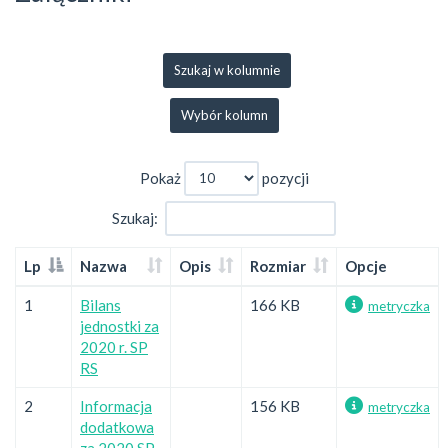
Szukaj w kolumnie
Wybór kolumn
Pokaż
pozycji
Szukaj:
Lp
Nazwa
Opis
Rozmiar
Opcje
1
Bilans
166 KB
metryczka
jednostki za
2020 r. SP
RS
2
Informacja
156 KB
metryczka
dodatkowa
za 2020 SP