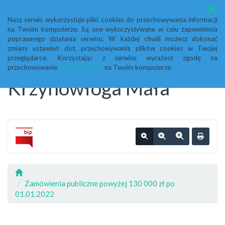
Menu
Nasz serwis wykorzystuje pliki cookies do przechowywania informacji
na Twoim komputerze. Są one wykorzystywane w celu zapewnienia
Biuletyn Informacji
poprawnego działania serwisu. W każdej chwili możesz dokonać
zmiany ustawień dot. przechowywania plików cookies w Twojej
przeglądarce. Korzystając z serwisu wyrażasz zgodę na
Publicznej Urząd Gminy
przechowywanie
plików cookies
na Twoim komputerze.
Krzynowłoga Mała
Zamówienia publiczne powyżej 130 000 zł po
01.01.2022