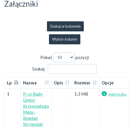
Załączniki
Szukaj w kolumnie
Wybór kolumn
Pokaż
pozycji
Szukaj:
Lp
Nazwa
Opis
Rozmiar
Opcje
1
P-cy Rady
1.3 MB
metryczka
Gminy
Krzynowłoga
Mała -
Bogdan
Stryjewski