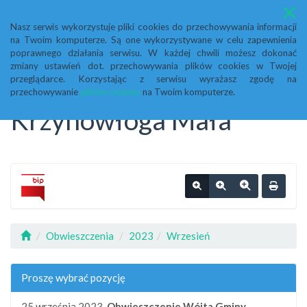
Menu
Nasz serwis wykorzystuje pliki cookies do przechowywania informacji
na Twoim komputerze. Są one wykorzystywane w celu zapewnienia
Biuletyn Informacji
poprawnego działania serwisu. W każdej chwili możesz dokonać
zmiany ustawień dot. przechowywania plików cookies w Twojej
przeglądarce. Korzystając z serwisu wyrażasz zgodę na
Publicznej Urząd Gminy
przechowywanie
plików cookies
na Twoim komputerze.
Krzynowłoga Mała
Obwieszczenia
2023
Wrzesień
Proszę wybrać pozycję
25 września 2023,
Obwieszczenie Wójta Gminy