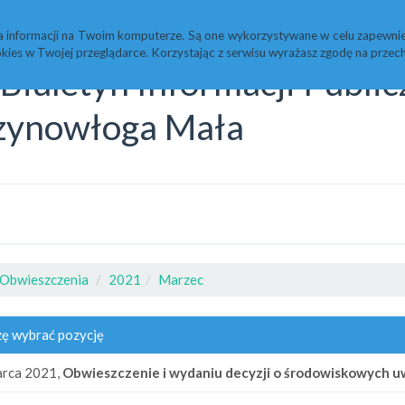
Statystyki
Redakcja
a informacji na Twoim komputerze. Są one wykorzystywane w celu zapewnie
kies w Twojej przeglądarce. Korzystając z serwisu wyrażasz zgodę na prz
Biuletyn Informacji Publi
zynowłoga Mała
Obwieszczenia
2021
Marzec
ę wybrać pozycję
arca 2021,
Obwieszczenie i wydaniu decyzji o środowiskowych 