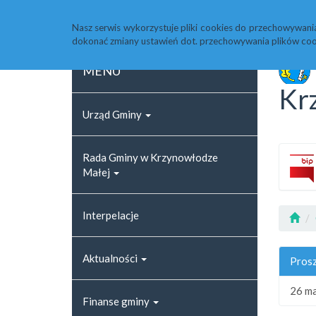
Strona główna
Rejestr zmian
Archiwum
Nasz serwis wykorzystuje pliki cookies do przechowywani
dokonać zmiany ustawień dot. przechowywania plików coo
MENU
Kr
Urząd Gminy
Rada Gminy w Krzynowłodze
Małej
Interpelacje
Aktualności
Prosz
26 m
Finanse gminy