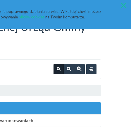
Przycisk wyszukaj duży
Szukaj
nia poprawnego działania serwisu. W każdej chwili możesz
echowywanie
plików cookies
na Twoim komputerze.
cznej Urząd Gminy
uwarunkowaniach