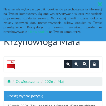
Menu
Nasz serwis wykorzystuje pliki cookies do przechowywania informacji
na Twoim komputerze. Są one wykorzystywane w celu zapewnienia
Biuletyn Informacji
poprawnego działania serwisu. W każdej chwili możesz dokonać
zmiany ustawień dot. przechowywania plików cookies w Twojej
przeglądarce. Korzystając z serwisu wyrażasz zgodę na
Publicznej Urząd Gminy
przechowywanie
plików cookies
na Twoim komputerze.
Krzynowłoga Mała
Obwieszczenia
2026
Maj
Proszę wybrać pozycję
13 maja 2026,
Zawiadomienie Starosty Przasnyskiego