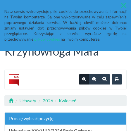
Menu
Nasz serwis wykorzystuje pliki cookies do przechowywania informacji
na Twoim komputerze. Są one wykorzystywane w celu zapewnienia
Biuletyn Informacji
poprawnego działania serwisu. W każdej chwili możesz dokonać
zmiany ustawień dot. przechowywania plików cookies w Twojej
przeglądarce. Korzystając z serwisu wyrażasz zgodę na
Publicznej Urząd Gminy
przechowywanie
plików cookies
na Twoim komputerze.
Krzynowłoga Mała
Uchwały
2026
Kwiecień
Proszę wybrać pozycję
Uchwała nr
XXV/113/2026
Rady Gminy w