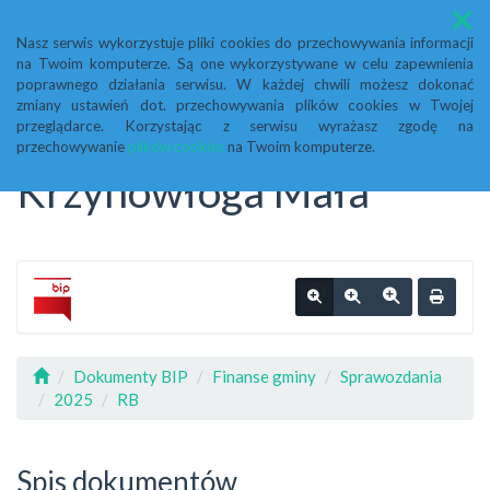
Menu
Nasz serwis wykorzystuje pliki cookies do przechowywania informacji
na Twoim komputerze. Są one wykorzystywane w celu zapewnienia
Biuletyn Informacji
poprawnego działania serwisu. W każdej chwili możesz dokonać
zmiany ustawień dot. przechowywania plików cookies w Twojej
przeglądarce. Korzystając z serwisu wyrażasz zgodę na
Publicznej Urząd Gminy
przechowywanie
plików cookies
na Twoim komputerze.
Krzynowłoga Mała
Dokumenty BIP
Finanse gminy
Sprawozdania
2025
RB
Spis dokumentów