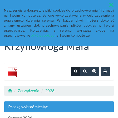
Menu
Nasz serwis wykorzystuje pliki cookies do przechowywania informacji
na Twoim komputerze. Są one wykorzystywane w celu zapewnienia
Biuletyn Informacji
poprawnego działania serwisu. W każdej chwili możesz dokonać
zmiany ustawień dot. przechowywania plików cookies w Twojej
przeglądarce. Korzystając z serwisu wyrażasz zgodę na
Publicznej Urząd Gminy
przechowywanie
plików cookies
na Twoim komputerze.
Krzynowłoga Mała
Zarządzenia
2026
Proszę wybrać miesiąc
Styczeń 2026