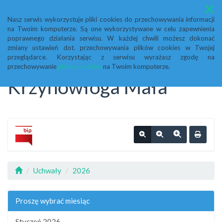
Menu
Nasz serwis wykorzystuje pliki cookies do przechowywania informacji
na Twoim komputerze. Są one wykorzystywane w celu zapewnienia
Biuletyn Informacji
poprawnego działania serwisu. W każdej chwili możesz dokonać
zmiany ustawień dot. przechowywania plików cookies w Twojej
przeglądarce. Korzystając z serwisu wyrażasz zgodę na
Publicznej Urząd Gminy
przechowywanie
plików cookies
na Twoim komputerze.
Krzynowłoga Mała
Uchwały
2026
Proszę wybrać miesiąc
Styczeń 2026